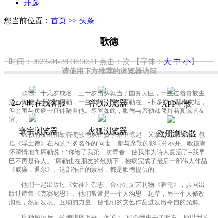
开选
您当前位置：
首页
>>
头条
歌德
时间：2023-04-28 08:50:41
点击：
次
【字体：
大
中
小
】
请使用下方推荐的浏览器访问
歌德二十几岁成名，三十岁出头就当了国务大臣，一生过着贵族生
活。比他小十岁的席勒，一生坎坷。虽然席勒在二-卜多岁也蜚声文坛，
24小时在线客服
谷歌浏览器
APP下载
但穷困与疾病一直伴随着他。尽管如此，歌德与席勒却保持着真诚的友
谊。
寰宇浏览器
火狐浏览器
欧朋浏览器
席勒的友谊和勤奋使歌德从富贵享乐中惊起，又拿起笔来写作，包
括《浮土德》在内的许多名作的'问世，都与席勒的影响分不开。歌德满
怀深情地向席勒说："你给了我第二次青春，使我作为诗人复活了--我早
巳不再是诗人。"席勒也在朋友的鼓励下，抱病完成了最后一部伟大作品
《威廉，退尔》。这部作品的素材，都是歌德提供的。
他们一起出版过《女神》杂志，合办过文艺刊物《霍伦》，共同出
版过诗集《克赛尼恩》。他们常常是一个人沟思，起草，另一个人修改
润色，然后发表。互助的力量，使他们的文艺作品进发出夺自的光辉。
席勒病故后，歌德悲痛万分，他说： "如今我失去了明友，所以我的