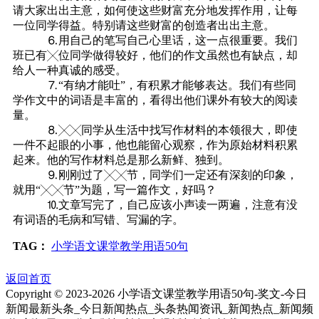
请大家出出主意，如何使这些财富充分地发挥作用，让每
一位同学得益。特别请这些财富的创造者出出主意。
⒍用自己的笔写自己心里话，这一点很重要。我们
班已有╳位同学做得较好，他们的作文虽然也有缺点，却
给人一种真诚的感受。
⒎“有纳才能吐”，有积累才能够表达。我们有些同
学作文中的词语是丰富的，看得出他们课外有较大的阅读
量。
⒏╳╳同学从生活中找写作材料的本领很大，即使
一件不起眼的小事，他也能留心观察，作为原始材料积累
起来。他的写作材料总是那么新鲜、独到。
⒐刚刚过了╳╳节，同学们一定还有深刻的印象，
就用“╳╳节”为题，写一篇作文，好吗？
⒑文章写完了，自己应该小声读一两遍，注意有没
有词语的毛病和写错、写漏的字。
TAG：
小学语文课堂教学用语50句
返回首页
Copyright © 2023-
2026 小学语文课堂教学用语50句-奖文-今日
新闻最新头条_今日新闻热点_头条热闻资讯_新闻热点_新闻频