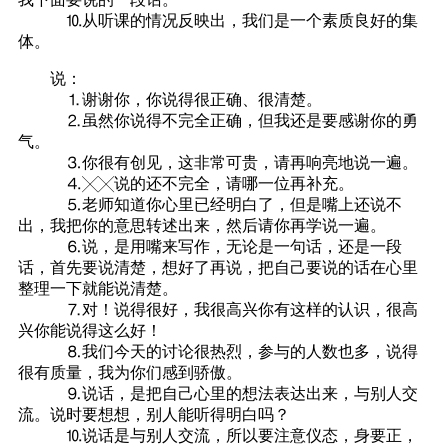
⒑从听课的情况反映出，我们是一个素质良好的集
体。
说：
⒈谢谢你，你说得很正确、很清楚。
⒉虽然你说得不完全正确，但我还是要感谢你的勇
气。
⒊你很有创见，这非常可贵，请再响亮地说一遍。
⒋╳╳说的还不完全，请哪一位再补充。
⒌老师知道你心里已经明白了，但是嘴上还说不
出，我把你的意思转述出来，然后请你再学说一遍。
⒍说，是用嘴来写作，无论是一句话，还是一段
话，首先要说清楚，想好了再说，把自己要说的话在心里
整理一下就能说清楚。
⒎对！说得很好，我很高兴你有这样的认识，很高
兴你能说得这么好！
⒏我们今天的讨论很热烈，参与的人数也多，说得
很有质量，我为你们感到骄傲。
⒐说话，是把自己心里的想法表达出来，与别人交
流。说时要想想，别人能听得明白吗？
⒑说话是与别人交流，所以要注意仪态，身要正，