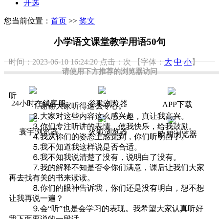
开选
您当前位置：
首页
>>
奖文
小学语文课堂教学用语50句
时间：2023-06-10 16:24:20
点击：
次
【字体：
大
中
小
】
请使用下方推荐的浏览器访问
听
24小时在线客服
谷歌浏览器
APP下载
⒈谢谢大家听得这么专心。
⒉大家对这些内容这么感兴趣，真让我高兴。
⒊你们专注听讲的表情，使我快乐，给我鼓励。
寰宇浏览器
火狐浏览器
欧朋浏览器
⒋我从你们的姿态上感觉到，你们听明白了。
⒌我不知道我这样说是否合适。
⒍我不知我说清楚了没有，说明白了没有。
⒎我的解释不知是否令你们满意，课后让我们大家
再去找有关的书来读读。
⒏你们的眼神告诉我，你们还是没有明白，想不想
让我再说一遍？
⒐会“听”也是会学习的表现。我希望大家认真听好
我下面要说的一段话。