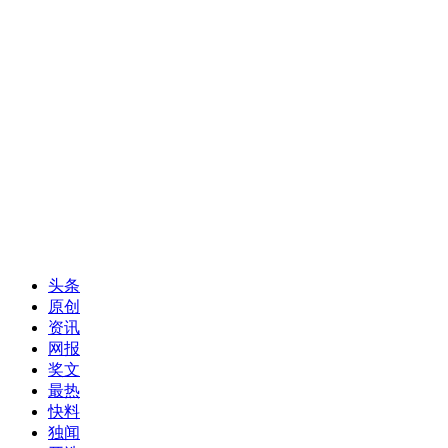
头条
原创
资讯
网报
奖文
最热
快料
独闻