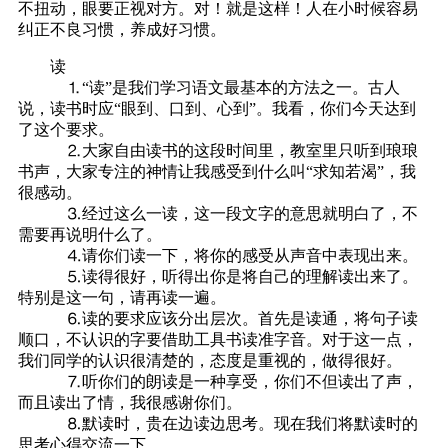
不扭动，眼要正视对方。对！就是这样！人在小时候容易
纠正不良习惯，养成好习惯。
读
⒈“读”是我们学习语文最基本的方法之一。古人
说，读书时应“眼到、口到、心到”。我看，你们今天达到
了这个要求。
⒉大家自由读书的这段时间里，教室里只听到琅琅
书声，大家专注的神情让我感受到什么叫“求知若渴”，我
很感动。
⒊经过这么一读，这一段文字的意思就明白了，不
需要再说明什么了。
⒋请你们读一下，将你的感受从声音中表现出来。
⒌读得很好，听得出你是将自己的理解读出来了。
特别是这一句，请再读一遍。
⒍读的要求应该分出层次。首先是读通，将句子读
顺口，不认识的字要借助工具书读准字音。对于这一点，
我们同学的认识很清楚的，态度是重视的，做得很好。
⒎听你们的朗读是一种享受，你们不但读出了声，
而且读出了情，我很感谢你们。
⒏默读时，贵在边读边思考。现在我们将默读时的
思考心得交流一下。