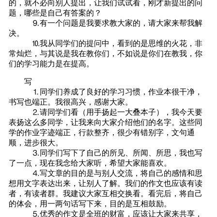
的，就不必向别人提出，让我们试试看，刚才新提出的问
题，哪些是自己有答案的？
⒐有一个问题是我要求教大家的，请大家来帮我解
决。
⒑我从同学们的提问中，看到的是思维的火花，非
常灿烂，与其说是我在教你们，不如说是你们在教我，你
们的学习能力是在提高。
写
⒈同学们养成了良好的学习习惯，作业本很干净，
书写也端正。我很高兴，感谢大家。
⒉请同学们看（用手扬起一大叠本子），我今天要
表扬这么多同学，让我来向大家介绍他们的名字。这些同
学的作业字迹端正，行款整齐，很少有错别字，文句通
顺，进步很大。
⒊同学们写下了自己的所见、所闻、所思，我也写
了一点，现在我念给大家听，希望大家能喜欢。
⒋写文章的目的是与别人交流，将自己的感情和思
想用文字表达出来，让别人了解。我们的作文也应该有读
者，有读者群。我建议大家互相交换看。看完后，将自己
的体会，用一两句话写下来，目的是互相鼓励。
⒌优秀的作文是全班的财富，应该让大家来共享，