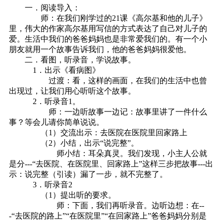
一．阅读导入：
师：在我们刚学过的21课《高尔基和他的儿子》
里，伟大的作家高尔基用写信的方式表达了自己对儿子的
爱。生活中我们的爸爸妈妈也是非常爱我们的。有一个小
朋友就用一个故事告诉我们，他的爸爸妈妈很爱他。
二．看图，听录音，学说故事。
1．出示《看病图》
过渡：看，这样的画面，在我们的生活中也曾
出现过，让我们用心听听这个故事。
2．听录音1。
师：一边听故事一边记：故事里讲了一件什么
事？等会儿请你简单说说。
（1）交流出示：去医院在医院里回家路上
（2）小结，出示“说完整”。
师小结：耳朵真灵。我们发现，小主人公就
是分---“去医院、在医院里、回家路上”这样三步把故事---出
示：说完整（引读）漏了一步，就不完整了。
3．听录音2
（1）提出听的要求。
师：下面，我们再听录音。边听边想：在--
-“去医院的路上”“在医院里”“在回家路上”爸爸妈妈分别是