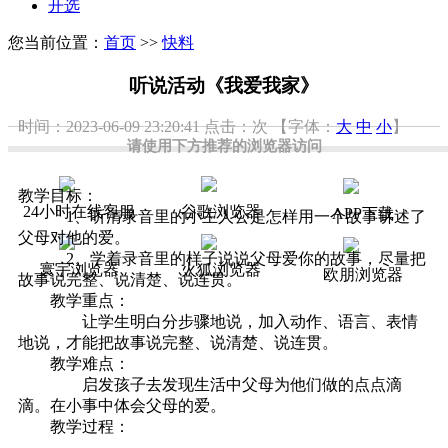
开选
您当前位置：
首页
>>
快料
听说活动《我爱我家》
时间：2023-06-09 23:20:41
点击：
次
【字体：
大
中
小
】
请使用下方推荐的浏览器访问
教学目标：
24小时在线客服
谷歌浏览器
APP下载
1、听清录音里的小主人公是怎样用一个故事讲述了
父母对他的爱。
2、学着录音里的样子说说父母爱你的故事，尽量把
寰宇浏览器
火狐浏览器
欧朋浏览器
故事说完整、说清楚、说连贯。
教学重点：
让学生明白分步骤地说，加入动作、语言、表情
地说，才能把故事说完整、说清楚、说连贯。
教学难点：
启发孩子去发现生活中父母为他们做的点点滴
滴。在小事中体会父母的爱。
教学过程：